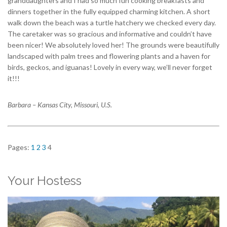
granddaughters and I had so much fun cooking breakfasts and
dinners together in the fully equipped charming kitchen. A short
walk down the beach was a turtle hatchery we checked every day.
The caretaker was so gracious and informative and couldn’t have
been nicer! We absolutely loved her! The grounds were beautifully
landscaped with palm trees and flowering plants and a haven for
birds, geckos, and iguanas! Lovely in every way, we’ll never forget
it!!!
Barbara – Kansas City, Missouri, U.S.
Pages:
1
2
3
4
Your Hostess