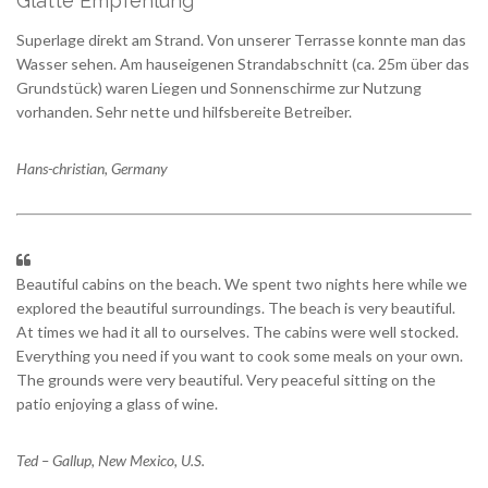
Glatte Empfehlung
Superlage direkt am Strand. Von unserer Terrasse konnte man das
Wasser sehen. Am hauseigenen Strandabschnitt (ca. 25m über das
Grundstück) waren Liegen und Sonnenschirme zur Nutzung
vorhanden. Sehr nette und hilfsbereite Betreiber.
Hans-christian, Germany
Beautiful cabins on the beach. We spent two nights here while we
explored the beautiful surroundings. The beach is very beautiful.
At times we had it all to ourselves. The cabins were well stocked.
Everything you need if you want to cook some meals on your own.
The grounds were very beautiful. Very peaceful sitting on the
patio enjoying a glass of wine.
Ted – Gallup, New Mexico, U.S.