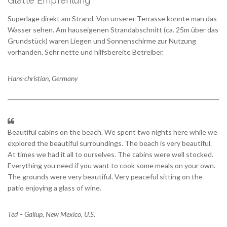
Glatte Empfehlung
Superlage direkt am Strand. Von unserer Terrasse konnte man das
Wasser sehen. Am hauseigenen Strandabschnitt (ca. 25m über das
Grundstück) waren Liegen und Sonnenschirme zur Nutzung
vorhanden. Sehr nette und hilfsbereite Betreiber.
Hans-christian, Germany
Beautiful cabins on the beach. We spent two nights here while we
explored the beautiful surroundings. The beach is very beautiful.
At times we had it all to ourselves. The cabins were well stocked.
Everything you need if you want to cook some meals on your own.
The grounds were very beautiful. Very peaceful sitting on the
patio enjoying a glass of wine.
Ted – Gallup, New Mexico, U.S.