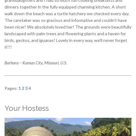
granddaughters and I had so much fun cooking breakfasts and
dinners together in the fully equipped charming kitchen. A short
walk down the beach was a turtle hatchery we checked every day.
The caretaker was so gracious and informative and couldn’t have
been nicer! We absolutely loved her! The grounds were beautifully
landscaped with palm trees and flowering plants and a haven for
birds, geckos, and iguanas! Lovely in every way, we’ll never forget
it!!!
Barbara – Kansas City, Missouri, U.S.
Pages:
1
2
3
4
Your Hostess